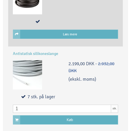
Læs mere
Antistatisk silikoneslange
2.199,00 DKK
-
2.932,00
DKK
(ekskl. moms)
7
stk.
på lager
stk.
Køb