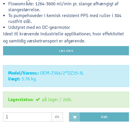
Flowområde: 1264-3600 ml/min pr. slange afhængigt af
slangestørrelse.
To pumpehoveder i kemisk resistent PPS med ruller i 304
rustfrit stål.
Udstyret med en DC-gearmotor
Ideel til krævende industrielle applikationer, hvor effektivitet
og samtidig væsketransport er afgørende.
Læs mere
Model/Varenr.:
OEM-Z504/2*DZ25-3L
Vægt:
5.76
kg.
Lagerstatus:
på lager / 2stk.
stk.
Køb