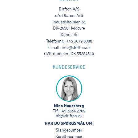
Drifton A/S
c/o Diatom A/S
Industriholmen 51
DK-2650 Hvidovre
Danmark
Telefonnr.
:
+45 3679 0000
E-mail
:
info@drifton.dk
CVR-nummer
:
DK 53284310
KUNDESERVICE
Nina Hauerberg
Tlf.
+45 3634 2709
nh@drifton.dk
HAR DU SPØRGSMÅL OM:
Slangepumper
Sprøjtepumper