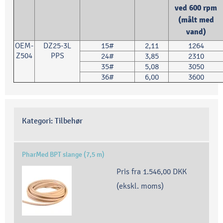
ved 600 rpm
(målt med
vand)
OEM-
DZ25-3L
15#
2,11
1264
Z504
PPS
24#
3,85
2310
35#
5,08
3050
36#
6,00
3600
Kategori:
Tilbehør
PharMed BPT slange (7,5 m)
Pris fra
1.546,00 DKK
(ekskl. moms)