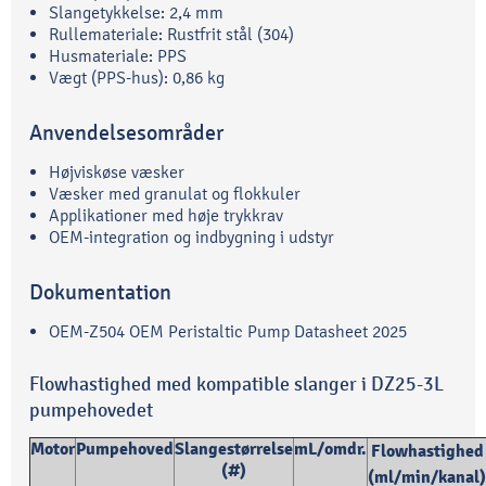
Slangetykkelse: 2,4 mm
Rullemateriale: Rustfrit stål (304)
Husmateriale: PPS
Vægt (PPS-hus): 0,86 kg
Anvendelsesområder
Højviskøse væsker
Væsker med granulat og flokkuler
Applikationer med høje trykkrav
OEM-integration og indbygning i udstyr
Dokumentation
OEM-Z504 OEM Peristaltic Pump Datasheet 2025
Flowhastighed med kompatible slanger i DZ25-3L
pumpehovedet
Motor
Pumpehoved
Slangestørrelse
mL/omdr.
Flowhastighed
(#)
(ml/min/k
anal)