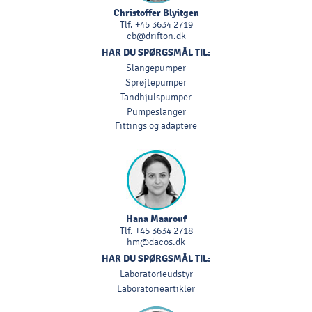
Christoffer Blyitgen
Tlf.
+45 3634 2719
cb@drifton.dk
HAR DU SPØRGSMÅL TIL:
Slangepumper
Sprøjtepumper
Tandhjulspumper
Pumpeslanger
Fittings og adaptere
Hana Maarouf
Tlf.
+45 3634 2718
hm@dacos.dk
HAR DU SPØRGSMÅL TIL:
Laboratorieudstyr
Laboratorieartikler