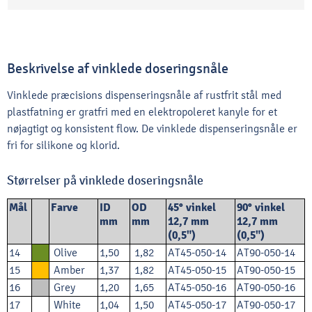
Beskrivelse af vinklede doseringsnåle
Vinklede præcisions dispenseringsnåle af rustfrit stål med
plastfatning er gratfri med en elektropoleret kanyle for et
nøjagtigt og konsistent flow. De vinklede dispenseringsnåle er
fri for silikone og klorid.
Størrelser på vinklede doseringsnåle
Mål
Farve
ID
OD
45
° vinkel
90
° vinkel
mm
mm
12,7 mm
12,7 mm
(0,5")
(0,5")
14
Olive
1,50
1,82
AT45-050-14
AT90-050-14
15
Amber
1,37
1,82
AT45-050-15
AT90-050-15
16
Grey
1,20
1,65
AT45-050-16
AT90-050-16
17
White
1,04
1,50
AT45-050-17
AT90-050-17