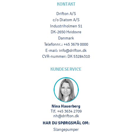
KONTAKT
Drifton A/S
c/o Diatom A/S
Industriholmen 51
DK-2650 Hvidovre
Danmark
Telefonnr.
:
+45 3679 0000
E-mail
:
info@drifton.dk
CVR-nummer
:
DK 53284310
KUNDESERVICE
Nina Hauerberg
Tlf.
+45 3634 2709
nh@drifton.dk
HAR DU SPØRGSMÅL OM:
Slangepumper