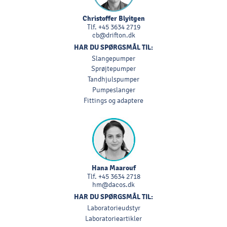
Christoffer Blyitgen
Tlf.
+45 3634 2719
cb@drifton.dk
HAR DU SPØRGSMÅL TIL:
Slangepumper
Sprøjtepumper
Tandhjulspumper
Pumpeslanger
Fittings og adaptere
Hana Maarouf
Tlf.
+45 3634 2718
hm@dacos.dk
HAR DU SPØRGSMÅL TIL:
Laboratorieudstyr
Laboratorieartikler