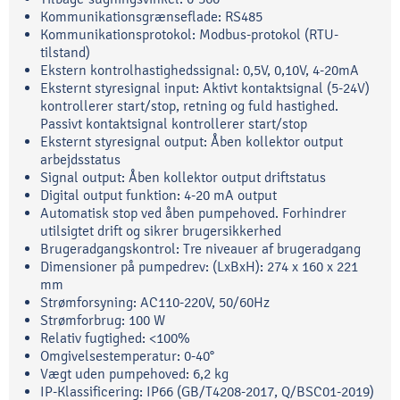
Kommunikationsgrænseflade: RS485
Kommunikationsprotokol: Modbus-protokol (RTU-
tilstand)
Ekstern kontrolhastighedssignal: 0,5V, 0,10V, 4-20mA
Eksternt styresignal input: Aktivt kontaktsignal (5-24V)
kontrollerer start/stop, retning og fuld hastighed.
Passivt kontaktsignal kontrollerer start/stop
Eksternt styresignal output: Åben kollektor output
arbejdsstatus
Signal output: Åben kollektor output driftstatus
Digital output funktion: 4-20 mA output
Automatisk stop ved åben pumpehoved. Forhindrer
utilsigtet drift og sikrer brugersikkerhed
Brugeradgangskontrol: Tre niveauer af brugeradgang
Dimensioner på pumpedrev: (LxBxH): 274 x 160 x 221
mm
Strømforsyning: AC110-220V, 50/60Hz
Strømforbrug: 100 W
Relativ fugtighed: <100%
Omgivelsestemperatur: 0-40°
Vægt uden pumpehoved: 6,2 kg
IP-Klassificering: IP66 (GB/T4208-2017, Q/BSC01-2019)