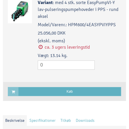
Variant
:
med 4 stk. sorte EasyPumpVI-Y
lav-pulseringspumpehoveder i PPS - rund
aksel
Model/Varenr.:
HPM600/4EASYPVIYPPS
25.056,00 DKK
(ekskl. moms)
ca. 3 ugers leveringstid
Vægt:
13.14
kg.
Køb
Beskrivelse
Specifikationer
Tilkøb
Downloads