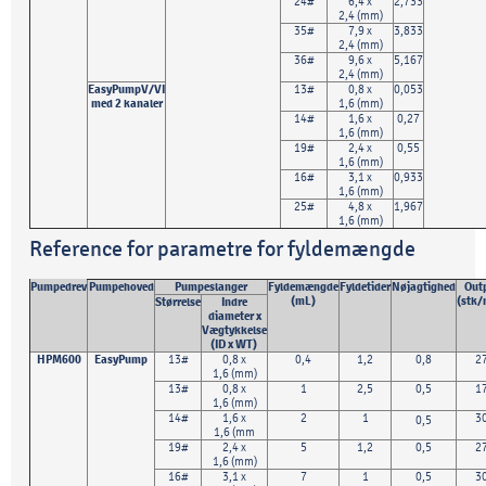
24#
6,4 x
2,733
2,4 (mm)
35#
7,9 x
3,833
2,4 (mm)
36#
9,6 x
5,167
2,4 (mm)
EasyPumpV/VI
13#
0,8 x
0,053
med 2 kanaler
1,6 (mm)
14#
1,6 x
0,27
1,6 (mm)
19#
2,4 x
0,55
1,6 (mm)
16#
3,1 x
0,933
1,6 (mm)
25#
4,8 x
1,967
1,6 (mm)
Reference for parametre for fyldemængde
Pumpedrev
Pumpehoved
Pumpeslanger
Fyldemængde
Fyldetider
Nøjagtighed
Out
(mL)
(stk/
Størrelse
Indre
diameter x
Vægtykkelse
(
ID x WT)
HPM600
EasyPump
13#
0,8 x
0,4
1,2
0,8
2
1,6 (mm)
13#
0,8 x
1
2,5
0,5
1
1,6 (mm)
14#
1,6 x
2
1
3
0,5
1,6 (mm
19#
2,4 x
5
1,2
0,5
2
1,6 (mm)
16#
3,1 x
7
1
0,5
3