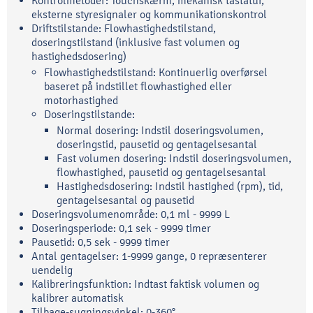
Kontrolmetoder: Touchskærm, mekanisk tastatur,
eksterne styresignaler og kommunikationskontrol
Driftstilstande: Flowhastighedstilstand,
doseringstilstand (inklusive fast volumen og
hastighedsdosering)
Flowhastighedstilstand: Kontinuerlig overførsel
baseret på indstillet flowhastighed eller
motorhastighed
Doseringstilstande:
Normal dosering: Indstil doseringsvolumen,
doseringstid, pausetid og gentagelsesantal
Fast volumen dosering: Indstil doseringsvolumen,
flowhastighed, pausetid og gentagelsesantal
Hastighedsdosering: Indstil hastighed (rpm), tid,
gentagelsesantal og pausetid
Doseringsvolumenområde: 0,1 ml - 9999 L
Doseringsperiode: 0,1 sek - 9999 timer
Pausetid: 0,5 sek - 9999 timer
Antal gentagelser: 1-9999 gange, 0 repræsenterer
uendelig
Kalibreringsfunktion: Indtast faktisk volumen og
kalibrer automatisk
Tilbage-sugningsvinkel: 0-360°