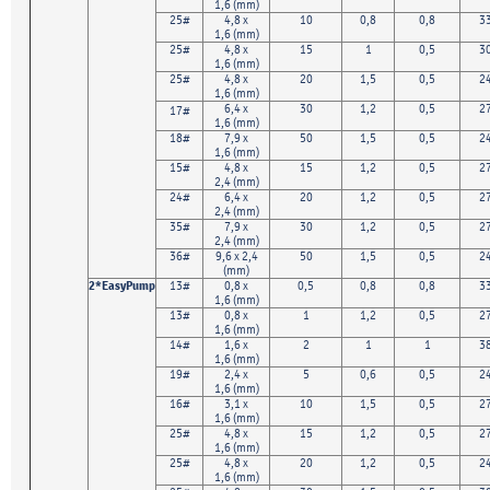
1,6 (mm)
25#
4,8 x
10
0,8
0,8
3
1,6 (mm)
25#
4,8 x
15
1
0,5
3
1,6 (mm)
25#
4,8 x
20
1,5
0,5
2
1,6 (mm)
6,4 x
30
1,2
0,5
2
17#
1,6 (mm)
18#
7,9 x
50
1,5
0,5
2
1,6 (mm)
15#
4,8 x
15
1,2
0,5
2
2,4 (mm)
24#
6,4 x
20
1,2
0,5
2
2,4 (mm)
35#
7,9 x
30
1,2
0,5
2
2,4 (mm)
36#
9,6 x 2,4
50
1,5
0,5
2
(mm)
2*EasyPump
13#
0,8 x
0,5
0,8
0,8
3
1,6 (mm)
13#
0,8 x
1
1,2
0,5
2
1,6 (mm)
14#
1,6 x
2
1
1
3
1,6 (mm)
19#
2,4 x
5
0,6
0,5
2
1,6 (mm)
16#
3,1 x
10
1,5
0,5
2
1,6 (mm)
25#
4,8 x
15
1,2
0,5
2
1,6 (mm)
25#
4,8 x
20
1,2
0,5
2
1,6 (mm)