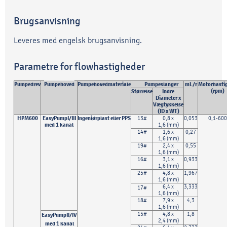
Brugsanvisning
Leveres med engelsk brugsanvisning.
Parametre for flowhastigheder
Pumpedrev
Pumpehoved
Pumpehovedmateriale
Pumpeslanger
mL/r
Motorh
asti
(rpm)
Størrelse
Indre
Diameter x
Vægtykkelse
(
ID x WT)
HPM600
EasyPumpI/III
Ingeniørplast eller PPS
13#
0,8 x
0,053
0,1-600
med 1 kanal
1,6 (mm)
14#
1,6 x
0,27
1,6 (mm)
19#
2,4 x
0,55
1,6 (mm)
16#
3,1 x
0,933
1,6 (mm)
25#
4,8 x
1,967
1,6 (mm)
6,4 x
3,333
17#
1,6 (mm)
18#
7,9 x
4,3
1,6 (mm)
15#
4,8 x
1,8
EasyPumpII/IV
2,4 (mm)
med 1 kanal