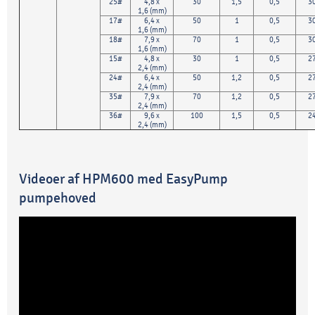
25#
4,8 x
30
1,5
0,5
3
1,6 (mm)
17#
6,4 x
50
1
0,5
3
1,6 (mm)
18#
7,9 x
70
1
0,5
3
1,6 (mm)
15#
4,8 x
30
1
0,5
2
2,4 (mm)
24#
6,4 x
50
1,2
0,5
2
2,4 (mm)
35#
7,9 x
70
1,2
0,5
2
2,4 (mm)
36#
9,6 x
100
1,5
0,5
2
2,4 (mm)
Videoer af HPM600 med EasyPump
pumpehoved