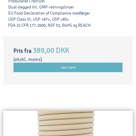
Produceret i renrum
Dual-bagged iht. GMP-retningslinjer
EU Food Declaration of Compliance medfølger
USP Class VI, USP <87>, USP <85>
FDA 21 CFR 177.2600, NSF 51, RoHS og REACH
389,00 DKK
Pris fra
(ekskl. moms)
Læs mere