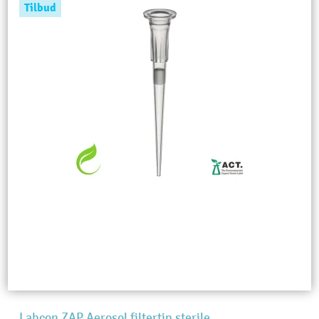
Tilbud
Labcon ZAP Aerosol filtertip sterile