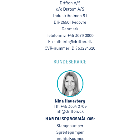
Drifton A/S
c/o Diatom A/S
Industriholmen 51
DK-2650 Hvidovre
Danmark
Telefonnr.
:
+45 3679 0000
E-mail
:
info@drifton.dk
CVR-nummer
:
DK 53284310
KUNDESERVICE
Nina Hauerberg
Tlf.
+45 3634 2709
nh@drifton.dk
HAR DU SPØRGSMÅL OM:
Slangepumper
Sprøjtepumper
Tandhjulspumper