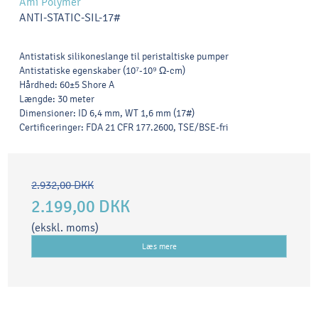
Ami Polymer
ANTI-STATIC-SIL-17#
Antistatisk silikoneslange til peristaltiske pumper
Antistatiske egenskaber (10⁷-10⁹ Ω-cm)
Hårdhed: 60±5 Shore A
Længde: 30 meter
Dimensioner: ID 6,4 mm, WT 1,6 mm (17#)
Certificeringer: FDA 21 CFR 177.2600, TSE/BSE-fri
2.932,00 DKK
2.199,00 DKK
(ekskl. moms)
Læs mere