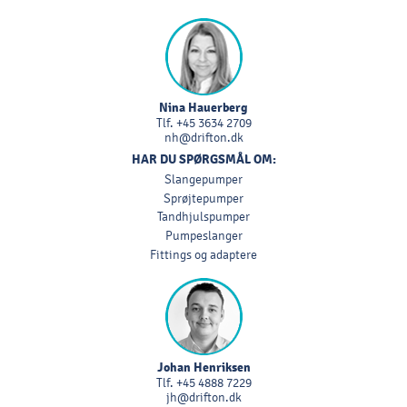
Nina Hauerberg
Tlf.
+45 3634 2709
nh@drifton.dk
HAR DU SPØRGSMÅL OM:
Slangepumper
Sprøjtepumper
Tandhjulspumper
Pumpeslanger
Fittings og adaptere
Johan Henriksen
Tlf.
+45 4888 7229
jh@drifton.dk