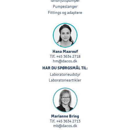
Tandhjulspumper
Pumpeslanger
Fittings og adaptere
Hana Maarouf
Tlf.
+45 3634 2718
hm@dacos.dk
HAR DU SPØRGSMÅL TIL:
Laboratorieudstyr
Laboratorieartikler
Marianne Bring
Tlf.
+45 3634 2713
mb@dacos.dk