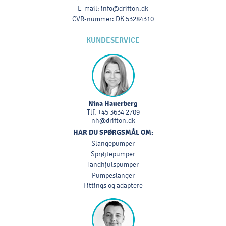
E-mail
:
info@drifton.dk
CVR-nummer
:
DK 53284310
KUNDESERVICE
Nina Hauerberg
Tlf.
+45 3634 2709
nh@drifton.dk
HAR DU SPØRGSMÅL OM:
Slangepumper
Sprøjtepumper
Tandhjulspumper
Pumpeslanger
Fittings og adaptere