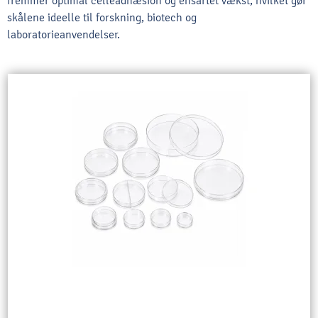
fremmer optimal celleadhæsion og ensartet vækst, hvilket gør
skålene ideelle til forskning, biotech og
laboratorieanvendelser.