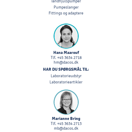
Tandhjulspumper
Pumpeslanger
Fittings og adaptere
Hana Maarouf
Tlf.
+45 3634 2718
hm@dacos.dk
HAR DU SPØRGSMÅL TIL:
Laboratorieudstyr
Laboratorieartikler
Marianne Bring
Tlf.
+45 3634 2713
mb@dacos.dk