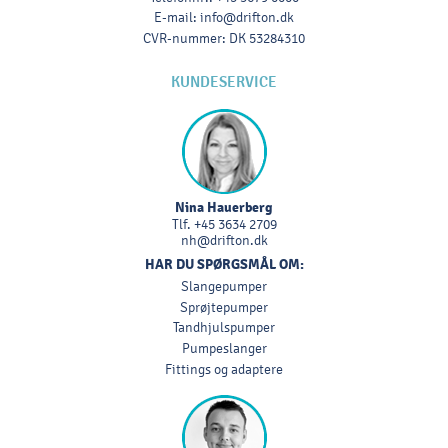
E-mail
:
info@drifton.dk
CVR-nummer
:
DK 53284310
KUNDESERVICE
Nina Hauerberg
Tlf.
+45 3634 2709
nh@drifton.dk
HAR DU SPØRGSMÅL OM:
Slangepumper
Sprøjtepumper
Tandhjulspumper
Pumpeslanger
Fittings og adaptere